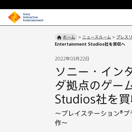
ホ
ー
ホーム
>
ニュースルーム
>
プレス
Entertainment Studios社を買収へ
ム
ペ
2022年03月22日
ー
ソニー・イン
ジ
ダ拠点のゲーム開発
Studios社を
～プレイステーション®プ
作～