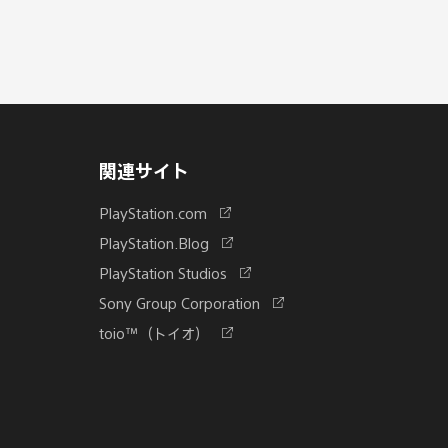
関連サイト
新
PlayStation.com
し
新
PlayStation.Blog
い
し
新
PlayStation Studios
タ
い
し
ブ
新
Sony Group Corporation
タ
い
で
し
ブ
新
toio™（トイオ）
タ
開
い
で
し
ブ
く
タ
開
い
で
ブ
く
タ
開
で
ブ
く
開
で