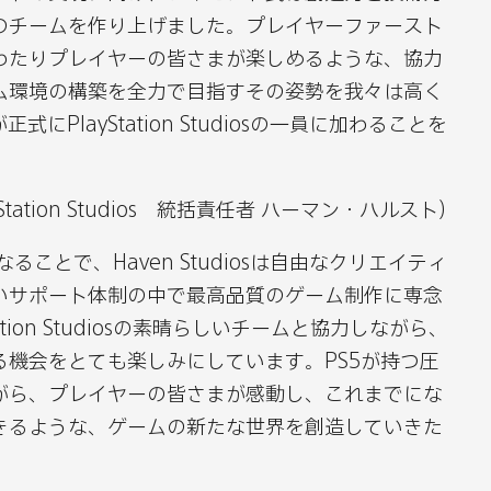
開
開
のチームを作り上げました。プレイヤーファースト
発
発
わたりプレイヤーの皆さまが楽しめるような、協力
ス
ス
ム環境の構築を全力で目指すその姿勢を我々は高く
タ
タ
が正式にPlayStation Studiosの一員に加わることを
ジ
ジ
オ
オ
Haven
en
Haven
ayStation Studios 統括責任者 ハーマン・ハルスト）
Entertainment
nt
inment
ertainment
Entertainment
の一員となることで、Haven Studiosは自由なクリエイティ
Studios
ios
Studios
いサポート体制の中で最高品質のゲーム制作に専念
社
社
tion Studiosの素晴らしいチームと協力しながら、
を
を
機会をとても楽しみにしています。PS5が持つ圧
買
買
がら、プレイヤーの皆さまが感動し、これまでにな
収
収
きるような、ゲームの新たな世界を創造していきた
へ
へ
の
を