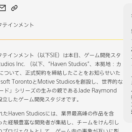
ソ
ソ
ニ
ニ
タテインメント
ー・
ー・
イ
イ
ン
ン
タ
タ
テインメント（以下SIE）は本日、ゲーム開発スタ
ラ
ラ
Studios Inc. （以下、“Haven Studios”、本拠地：カ
ク
ク
収について、正式契約を締結したことをお知らせいた
テ
テ
soft TorontoとMotive Studiosを創設し、世界的な
ィ
ィ
ド」シリーズの生みの親であるJade Raymond
ブ
ブ
設立したゲーム開発スタジオです。
エ
エ
れたHaven Studiosには、業界最高峰の作品を含
ン
ン
わった経験豊富な開発者が集結し、チームをけん引し
タ
タ
のプロジェクトとして、ゲーム内の事象が互いに影