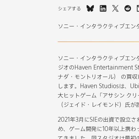
シェアする
ソ
ソ
ソ
ソ
ニ
ニ
ニ
ニ
ソニー・インタラクティブエン
ー・
ー・
ー・
ー・
イ
イ
イ
イ
ン
ン
ン
ン
タ
タ
タ
タ
ソニー・インタラクティブエンタ
ラ
ラ
ラ
ラ
ジオのHaven Entertainment 
ク
ク
ク
ク
ナダ・モントリオール） の買
テ
テ
テ
テ
します。Haven Studiosは、Ubi
ィ
ィ
ィ
ィ
大ヒットゲーム「アサシン クリー
ブ
ブ
ブ
ブ
（ジェイド・レイモンド）氏が
エ
エ
エ
エ
2021年3月にSIEの出資で設立さ
ン
ン
ン
ン
め、ゲーム開発に10年以上携
タ
タ
タ
タ
てきました。同スタジオは最初