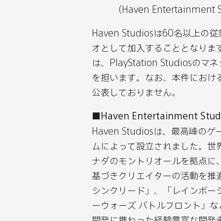
Bluesky
LinkedIn
X
Red
（Haven Entertainme
で
で
で
で
Haven Studiosは60名以上の従
シ
シ
シ
シ
オとして加入することとなります。現
ェ
ェ
ェ
ェ
は、PlayStation Stud
ア
ア
ア
ア
を担います。なお、本件におけ
す
す
す
す
公表しておりません。
る
る
る
る
■Haven Entertainment Stu
Haven Studiosは、最
ムによって設立されました。世
ナダのモントリオールを拠点に
基づきクリエイターの活動を推
シンクリード」、「レインボー
ーウォーズ バトルフロント」
開発に携わった経験豊富な開発