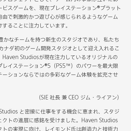
テ
テ
ービスゲームを、現在プレイステーション®プラット
イ
イ
自由で刺激的かつ遊び心が感じられるようなゲーム
ン
ン
けすることに注力しています。
メ
メ
ン
ン
常に才能豊かなチームを持つ新生のスタジオであり、私たち
ト、
ト、
osにとってカナダ初のゲーム開発スタジオとして迎え入れるこ
カ
カ
aven Studiosが現在注力しているオリジナルの
ナ
ナ
レイステーション®5（PS5™）のパワーを最大限
ダ
ダ
テーションならではの多彩なゲーム体験を拡充させ
拠
拠
点
点
の
の
（SIE 社長 兼 CEO ジム・ライアン）
ゲ
ゲ
Studios と密接に仕事をする機会に恵まれ、スタジ
ー
ー
トの進展に感銘を受けました。Haven Studios
ム
ム
クトの実現に向け、レイモンド氏は創造力と技術力