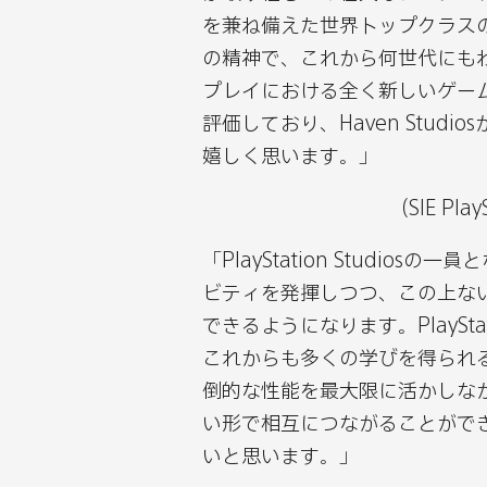
開
開
開
開
を兼ね備えた世界トップクラス
発
発
発
発
の精神で、これから何世代にも
ス
ス
ス
ス
プレイにおける全く新しいゲー
タ
タ
タ
タ
評価しており、Haven Studios
ジ
ジ
ジ
ジ
嬉しく思います。」
オ
オ
オ
オ
Haven
Haven
Haven
Hav
（SIE Pl
Entertainment
Entertainme
Enterta
Ent
「PlayStation Studios
Studios
Studios
Studios
Stud
ビティを発揮しつつ、この上な
社
社
社
社
できるようになります。PlaySta
を
を
を
を
これからも多くの学びを得られる
買
買
買
買
倒的な性能を最大限に活かしな
収
収
収
収
い形で相互につながることがで
へ
へ
へ
へ
いと思います。」
を
を
を
を