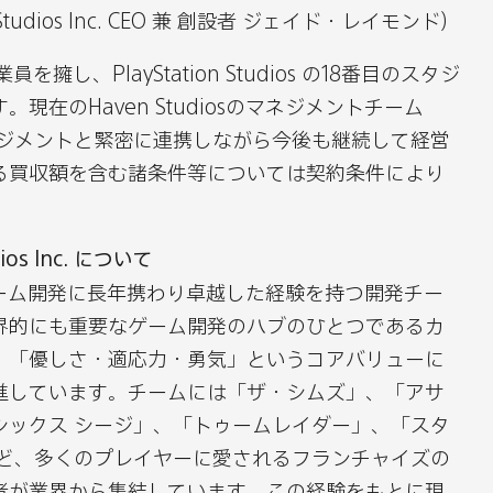
URL
dit
メ
nt Studios Inc. CEO 兼 創設者 ジェイド・レイモンド）
を
ー
コ
業員を擁し、PlayStation Studios の18番目のスタジ
ル
ピ
在のHaven Studiosのマネジメントチーム
で
ー
iosのマネジメントと緊密に連携しながら今後も継続して経営
シ
る買収額を含む諸条件等については契約条件により
ェ
ア
す
dios Inc. について
る
高峰のゲーム開発に長年携わり卓越した経験を持つ開発チー
界的にも重要なゲーム開発のハブのひとつであるカ
、「優しさ・適応力・勇気」というコアバリューに
進しています。チームには「ザ・シムズ」、「アサ
シックス シージ」、「トゥームレイダー」、「スタ
など、多くのプレイヤーに愛されるフランチャイズの
者が業界から集結しています。この経験をもとに現