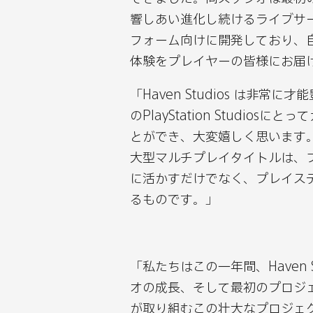
テ
テ
テ
テ
響しあい進化し続けるライブサ
イ
イ
イ
イ
フォーム向けに開発しており、
ン
ン
ン
ン
体験をプレイヤーの皆様にお届
メ
メ
メ
メ
ン
ン
ン
ン
「Haven Studios は非
ト、
ト、
ト、
ト、
のPlayStation Studi
カ
カ
カ
カ
とができ、大変嬉しく思います。H
ナ
ナ
ナ
ナ
大型マルチプレイタイトルは、プ
ダ
ダ
ダ
ダ
に活かすだけでなく、プレイス
拠
拠
拠
拠
るものです。」
点
点
点
点
の
の
の
の
ゲ
ゲ
ゲ
ゲ
「私たちはこの一年間、Haven 
ー
ー
ー
ー
オの成長、そして最初のプロジェク
ム
ム
ム
ム
が取り組むこの壮大なプロジェ