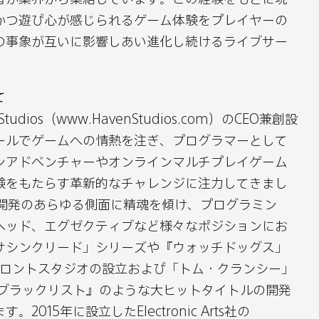
かつ遊び心が感じられるゲーム体験をプレイヤーの
の事象が互いに影響しあい進化し続けるライブサー
て
dios（www.HavenStudios.com）のCEO兼創設
ールでゲームへの情熱を注ぎ、プログラマーとして
ンアドベンチャーやオンラインマルチプレイゲーム
験をもたらす革新的なチャレンジに注力してきまし
ム開発のあらゆる側面に精魂を傾け、プログラミン
ヘッド、エグゼクティブなど様々なポジションにお
サシンクリード」シリーズや『ウォッチドッグス」
tのトロントスタジオの設立および「トム・クランシー」
 ブラックリスト』のような大ヒットタイトルの開発
015年に設立したElectronic Arts社の