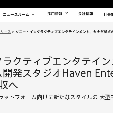
(新
採用情報
会社情報
ニュースルーム
社会
し
い
タ
リリース
>
ソニー・インタラクティブエンタテインメント、カナダ拠点の
ブ
で
開
く)
タラクティブエンタテイン
スタジオHaven Entert
買収へ
ラットフォーム向けに新たなスタイルの 大型