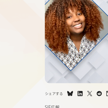
シェアする
Apprentice
Apprentice
Apprent
App
Pathway
Pathway
Pathway
Pat
SIE広報