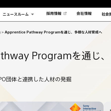
(新
採用情報
会社情報
ニュースルーム
社会
し
い
タ
g
>
Apprentice Pathway Programを通じ、多様な人材育成へ
ブ
で
開
く)
 Pathway Programを
るNPO団体と連携した人材の発掘