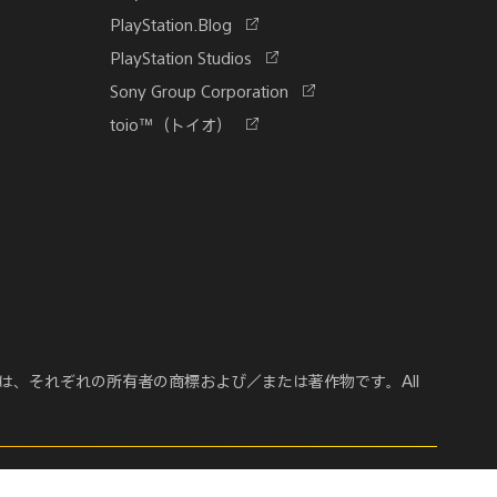
し
新
PlayStation.Blog
い
し
新
PlayStation Studios
タ
い
し
ブ
新
Sony Group Corporation
タ
い
で
し
ブ
新
toio™（トイオ）
タ
開
い
で
し
ブ
く
タ
開
い
で
ブ
く
タ
開
で
ブ
く
開
で
く
開
く
画像は、それぞれの所有者の商標および／または著作物です。All
ト&コンプライアンスに関する懸念事項
サイトマップ
Cookie設定