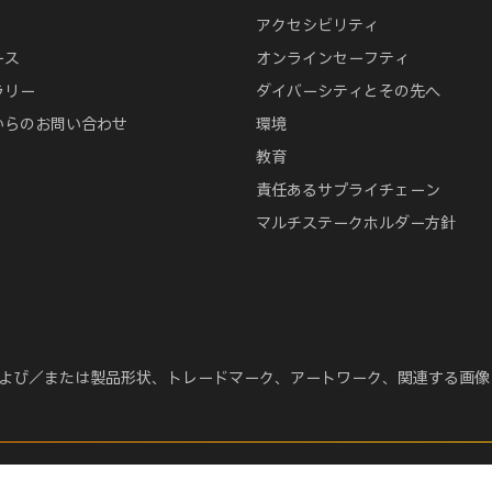
アクセシビリティ
ース
オンラインセーフティ
ラリー
ダイバーシティとその先へ
からのお問い合わせ
環境
教育
責任あるサプライチェーン
マルチステークホルダー方針
イトル、商号および／または製品形状、トレードマーク、アートワーク、関連する
ウェブサイト利用条件
Cookieポリシー
PlayStationサポー