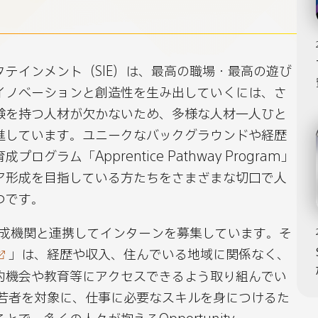
Program
m
gram
Program
を
を
通
通
じ、
じ、
テインメント（SIE）は、最高の職場・最高の遊び
多
多
イノベーションと創造性を生み出していくには、さ
様
様
験を持つ人材が欠かないため、多様な人材一人ひと
な
な
進しています。ユニークなバックグラウンドや経歴
人
人
グラム「Apprentice Pathway Program」
材
材
ア形成を目指している方たちをさまざまな切口で人
育
育
つです。
成
成
育成機関と連携してインターンを募集しています。そ
へ
へ
」は、経歴や収入、住んでいる地域に関係なく、
の
を
的機会や教育等にアクセスできるよう取り組んでい
URL
dit
メ
る若者を対象に、仕事に必要なスキルを身につけるた
を
ー