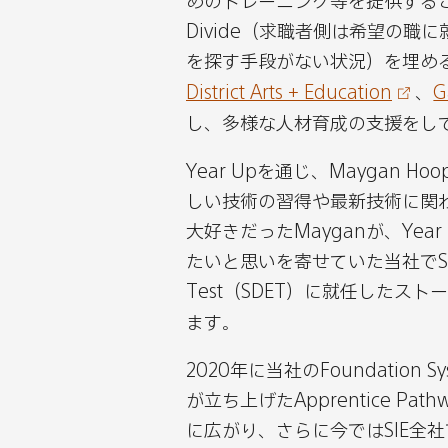
めのトレーニング等を提供すること
シ
シ
シ
シ
Divide（求職者側は希望の
ェ
ェ
ェ
ェ
を探す手段がない状況）を埋め
ア
ア
ア
ア
District Arts + Education
、
G
す
す
す
す
し、多様な人材育成の支援をし
る
る
る
る
Year Upを通じ、Maygan 
しい技術の習得や最新技術に関
大好きだったMayganが、Ye
たいと思いを寄せていた当社でSoftwar
Test（SDET）に就任したスト
ます。
2020年に当社のFoundation Syst
が立ち上げたApprentice P
に広がり、さらに今ではSIE全