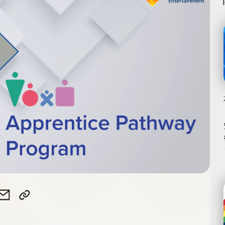
Apprentice
ice
rentice
Apprentice
Pathway
hway
Pathway