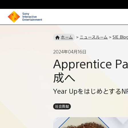
ホ
ー
ホーム
>
ニュースルーム
>
SIE.Blo
ム
ペ
2024年04月16日
ー
Apprentice
ジ
成へ
Year Upをはじめとす
社会貢献