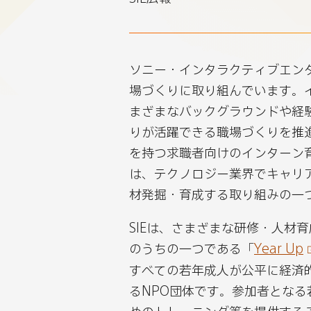
Program
Program
Progra
Pro
を
を
を
を
通
通
通
通
じ、
じ、
じ、
じ、
ソニー・インタラクティブエンタ
多
多
多
多
場づくりに取り組んでいます。
様
様
様
様
まざまなバックグラウンドや経
な
な
な
な
りが活躍できる職場づくりを推
人
人
人
人
を持つ求職者向けのインターン育成プロ
材
材
材
材
は、テクノロジー業界でキャリ
育
育
育
育
材発掘・育成する取り組みの一
成
成
成
成
SIEは、さまざまな研修・人材
へ
へ
へ
へ
のうちの一つである「
Year Up
を
を
を
を
すべての若年成人が公平に経済
Bluesky
LinkedIn
X
Red
るNPO団体です。参加者とな
で
で
で
で