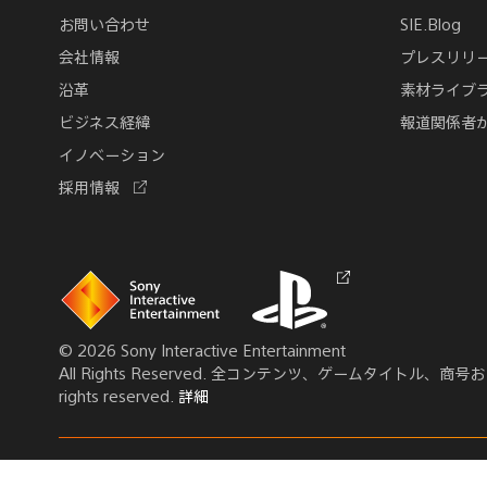
お問い合わせ
SIE.Blog
会社情報
プレスリリ
沿革
素材ライブ
ビジネス経緯
報道関係者
イノベーション
新
採用情報
し
い
タ
ブ
Links
Links
新
で
to
to
し
開
homepage
PlayStation.com
い
く
タ
© 2026 Sony Interactive Entertainment
ブ
All Rights Reserved. 全コンテンツ、ゲームタ
で
rights reserved.
詳細
開
く
ホ
English
プライバシーポリシー
ー