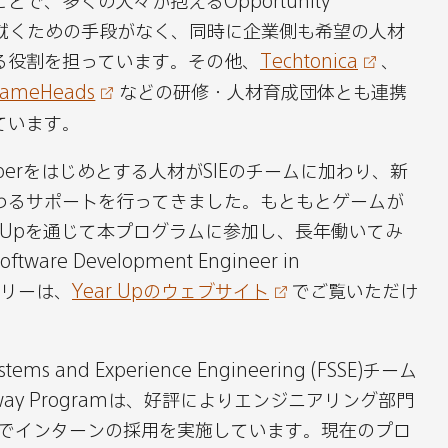
で、多くの人々が抱えるOpportunity
コ
ル
職に就くための手段がなく、同時に企業側も希望の人材
ピ
で
る役割を担っています。その他、
Techtonica
、
ー
シ
ameHeads
などの研修・人材育成団体とも連携
ェ
ています。
ア
す
Hooperをはじめとする人材がSIEのチームに加わり、新
る
わるサポートを行ってきました。もともとゲームが
ar Upを通じて本プログラムに参加し、長年働いてみ
e Development Engineer in
ーリーは、
Year Upのウェブサイト
でご覧いただけ
ems and Experience Engineering (FSSE)チーム
athway Programは、好評によりエンジニアリング部門
社でインターンの採用を実施しています。現在のプロ