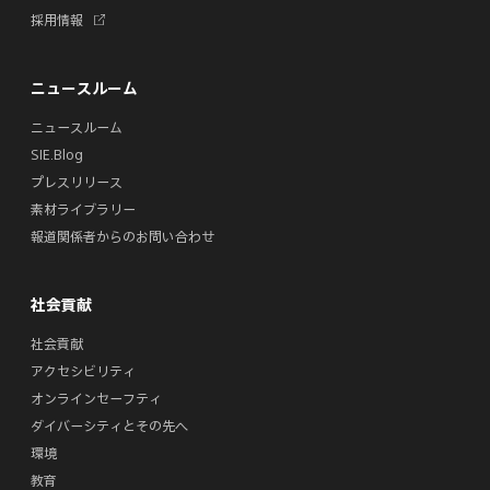
新
採用情報
し
い
タ
ニュースルーム
ブ
で
ニュースルーム
開
SIE.Blog
く
プレスリリース
素材ライブラリー
報道関係者からのお問い合わせ
社会貢献
社会貢献
アクセシビリティ
オンラインセーフティ
ダイバーシティとその先へ
環境
教育