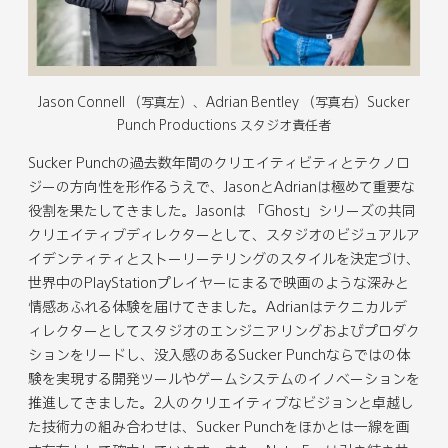
u
n
シ
d
ル
L
e
k
ェ
d
で
を
s
e
ア
i
シ
コ
k
d
す
t
ェ
ピ
Jason Connell （写真左）、Adrian Bentley （写真右）Sucker
y
I
る
で
ア
ー
Punch Productions スタジオ責任者
で
n
シ
す
シ
で
ェ
る
Sucker Punchの過去数年間のクリエイティビティとテクノロ
ェ
シ
ア
ジーの方向性を形作るうえで、JasonとAdrianは極めて重要な
ア
ェ
す
役割を果たしてきました。Jasonは 「Ghost」シリーズの共同
す
ア
る
クリエイティブディレクターとして、スタジオのビジュアルア
る
す
イデンティティとストーリーテリングのスタイルを決定づけ、
る
世界中のPlayStationプレイヤーにまるで映画のような深みと
情感あふれる体験を届けてきました。Adrianはテクニカルデ
ィレクターとしてスタジオのエンジニアリングおよびプロダク
ションをリードし、没入感のあるSucker Punchならではの体
験を実現する開発ツールやゲームシステムのイノベーションを
推進してきました。2人のクリエイティブなビジョンと卓越し
た技術力の組み合わせは、Sucker Punchをほかとは一線を画