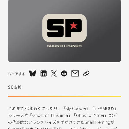
S
S
S
S
S
S
シェアする
u
u
u
u
u
u
SIE広報
c
c
c
c
c
c
k
k
k
k
k
k
e
e
e
e
e
e
r
r
r
r
r
r
これまで30年近くにわたり、「Sly Cooper」「inFAMOUS」
P
P
P
P
P
P
シリーズや『Ghost of Tsushima』『Ghost of Yōtei』 など
u
u
u
u
u
u
の代表的なフランチャイズを手がけてきたBrian Flemingが
n
n
n
n
n
n
Sucker Punch Studiosを退任し、スタジオのリーダーシップ