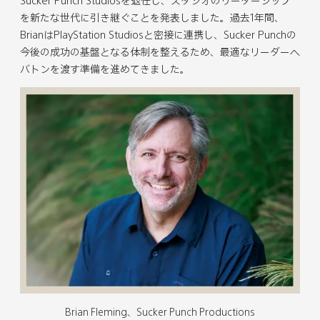
c
c
c
c
c
c
を新たな世代に引き継ぐことを発表しました。過去1年間、
h
h
h
h
h
h
BrianはPlayStation Studiosと密接に連携し、Sucker Punchの
P
P
P
P
P
P
今後の成功の基盤となる体制を整えるため、最適なリーダーへ
r
r
r
r
r
r
バトンを渡す準備を進めてきました。
o
o
o
o
o
o
d
d
d
d
d
d
u
u
u
u
u
u
c
c
c
c
c
c
t
t
t
t
t
t
i
i
i
i
i
i
o
o
o
o
o
o
n
n
n
n
n
n
s
s
s
s
s
s
共
共
共
共
共
共
同
同
同
同
同
同
創
創
創
創
創
創
業
業
業
業
業
業
者
者
者
者
者
者
Brian Fleming、Sucker Punch Productions