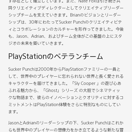
す存在として確立しています。また、Nate Foxは引き続き共
同クリエイティブディレクターとしてクリエイティブリーダー
シップチームを支えていきます。Brianのビジョンとリーダー
シップは、30年にわたってSucker Punchのクリエイティビテ
ィとコラボレーションのカルチャーを形作ってきました。今後
も、Jason、Adrian、およびチーム全体がこの基盤の上にスタ
ジオの未来を築いていきます。
PlayStationのベテランチーム
Sucker Punchは2000年からPlayStationファミリーの一員と
して、世界中のプレイヤーに忘れられない世界と長く愛される
キャラクターを届けてきました。「Sly Cooper 」の遊び心あ
ふれる魅力から、「Ghost」シリーズ の大胆でシネマティッ
クな物語まで、彼らのイノベーションとクオリティに対するコ
ミットメントはPlayStation体験をさらに特別なものにしてい
ます。
JasonとAdrianのリーダーシップの下、Sucker Punchはこれか
らも世界中のプレイヤーの想像力をかき立てるような新たな冒