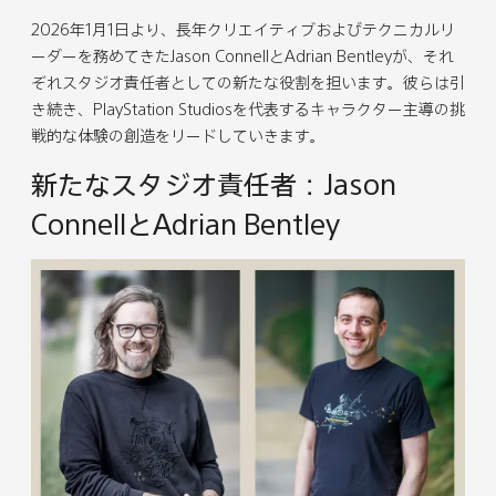
B
B
B
B
B
B
2026年1月1日より、長年クリエイティブおよびテクニカルリ
r
r
r
r
r
r
ーダーを務めてきたJason ConnellとAdrian Bentleyが、それ
i
i
i
i
i
i
ぞれスタジオ責任者としての新たな役割を担います。彼らは引
a
a
a
a
a
a
き続き、PlayStation Studiosを代表するキャラクター主導の挑
n
n
n
n
n
n
戦的な体験の創造をリードしていきます。
F
F
F
F
F
F
l
l
l
l
l
l
新たなスタジオ責任者：Jason
e
e
e
e
e
e
ConnellとAdrian Bentley
m
m
m
m
m
m
i
i
i
i
i
i
n
n
n
n
n
n
g
g
g
g
g
g
が
が
が
が
が
が
退
退
退
退
退
退
任
任
任
任
任
任
へ
へ
へ
へ
へ
へ
を
を
を
を
を
の
B
L
X
R
メ
U
l
i
で
e
ー
R