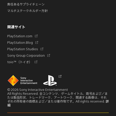
責任あるサプライチェーン
マルチステークホルダー方針
関連サイト
新
PlayStation.com
し
新
PlayStation.Blog
い
し
新
PlayStation Studios
タ
い
し
ブ
新
Sony Group Corporation
タ
い
で
し
ブ
新
toio™（トイオ）
タ
開
い
で
し
ブ
く
タ
開
い
で
ブ
く
タ
Links
開
Links
新
で
ブ
to
to
し
く
開
homepage
PlayStation.com
い
で
く
タ
© 2026 Sony Interactive Entertainment
開
ブ
All Rights Reserved. 全コンテンツ、ゲームタイトル、商号および／ま
く
で
たは製品形状、トレードマーク、アートワーク、関連する画像は、それ
開
ぞれの所有者の商標および／または著作物です。All rights reserved.
詳
く
細