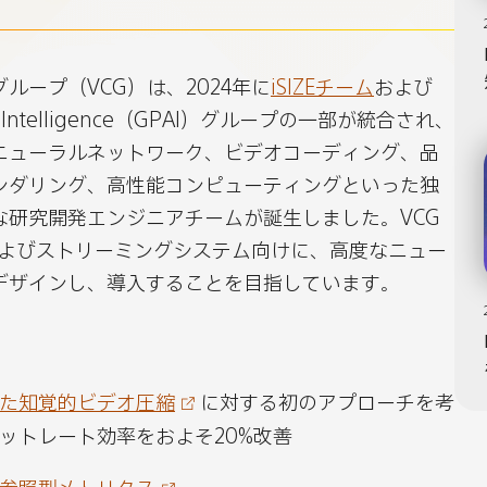
ル
ル
コ
コ
ループ（VCG）は、2024年に
iSIZEチーム
および
ン
ン
icial Intelligence（GPAI）グループの一部が統合され、
ピ
ピ
ニューラルネットワーク、ビデオコーディング、品
ュ
ュ
ンダリング、高性能コンピューティングといった独
ー
ー
な研究開発エンジニアチームが誕生しました。VCG
テ
テ
およびストリーミングシステム向けに、高度なニュー
ィ
ィ
デザインし、導入することを目指しています。
ン
ン
グ
グ
グ
グ
ル
ル
た知覚的ビデオ圧縮
に対する初のアプローチを考
ー
ー
ットレート効率をおよそ20%改善
プ
プ
の
の
参照型メトリクス