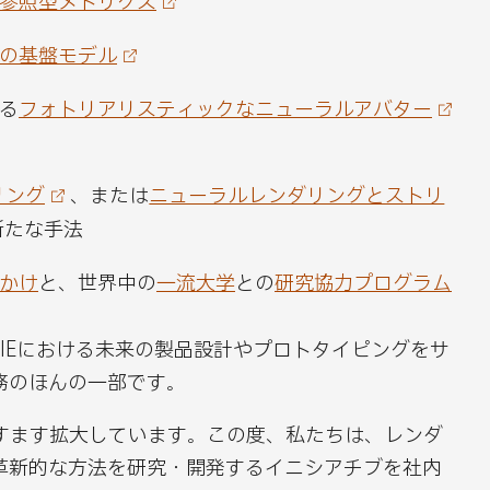
新
新
の基盤モデル
た
た
な
な
る
フォトリアリスティックなニューラルアバター
チ
チ
ャ
ャ
プ
プ
リング
、または
ニューラルレンダリングとストリ
タ
タ
新たな手法
ー
ー
かけ
と、世界中の
一流大学
との
研究協力プログラム
の
を
U
メ
IEにおける未来の製品設計やプロトタイピングをサ
R
ー
務のほんの一部です。
L
ル
を
で
ますます拡大しています。この度、私たちは、レンダ
コ
シ
革新的な方法を研究・開発するイニシアチブを社内
ピ
ェ