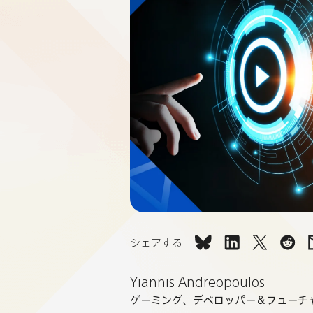
シェアする
ビ
ビ
ビ
ビ
ジ
ジ
ジ
ジ
Yiannis Andreopoulos
ュ
ュ
ュ
ュ
ゲーミング、デベロッパー＆フューチ
ア
ア
ア
ア