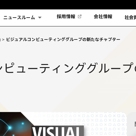
(新
採用情報
会社情報
ニュースルーム
社会
し
い
タ
g
>
ビジュアルコンピューティンググループの新たなチャプター
ブ
で
開
く)
ンピューティンググループ