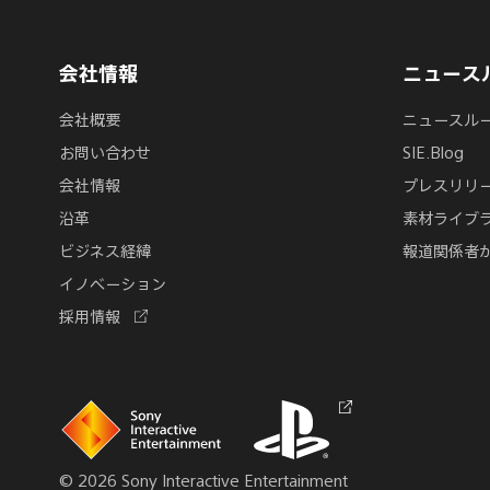
会社情報
ニュース
会社概要
ニュースル
お問い合わせ
SIE.Blog
会社情報
プレスリリ
沿革
素材ライブ
ビジネス経緯
報道関係者
イノベーション
新
採用情報
し
い
タ
ブ
Links
Links
新
で
to
to
し
開
homepage
PlayStation.com
い
く
タ
© 2026 Sony Interactive Entertainment