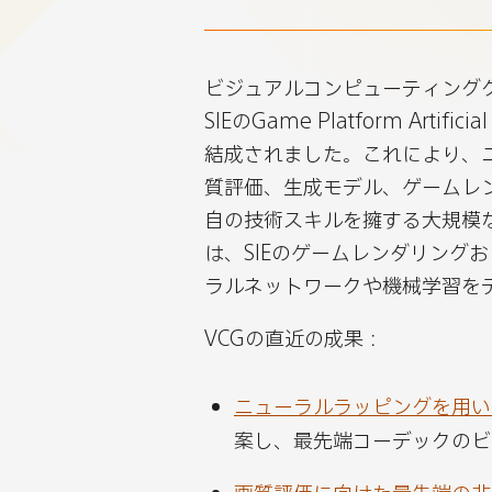
ル
ル
ル
ル
コ
コ
コ
コ
ビジュアルコンピューティンググ
ン
ン
ン
ン
SIEのGame Platform Artif
ピ
ピ
ピ
ピ
結成されました。これにより、
ュ
ュ
ュ
ュ
質評価、生成モデル、ゲームレ
ー
ー
ー
ー
自の技術スキルを擁する大規模
テ
テ
テ
テ
は、SIEのゲームレンダリング
ィ
ィ
ィ
ィ
ラルネットワークや機械学習を
ン
ン
ン
ン
グ
グ
グ
グ
VCGの直近の成果：
グ
グ
グ
グ
ル
ル
ル
ル
ニューラルラッピングを用い
ー
ー
ー
ー
案し、最先端コーデックのビ
プ
プ
プ
プ
の
の
の
の
画質評価に向けた最先端の非