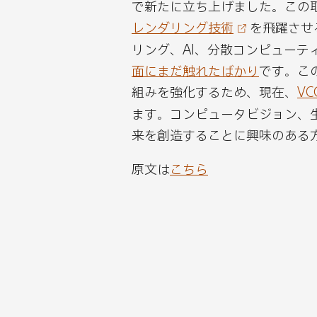
で新たに立ち上げました。この
y
I
る
で
レンダリング技術
を飛躍させ
で
n
シ
リング、AI、分散コンピューテ
シ
で
ェ
面にまだ触れたばかり
です。こ
ェ
シ
ア
組みを強化するため、現在、
V
ア
ェ
す
ます。コンピュータビジョン、
す
ア
る
来を創造することに興味のある
る
す
る
原文は
こちら