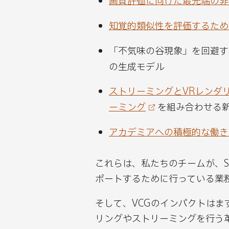
新
新
新
新
知覚的類似性を評価するため
た
た
た
た
な
な
な
な
「不気味の谷現象」を回避す
チ
チ
チ
チ
の生成モデル
ャ
ャ
ャ
ャ
プ
プ
プ
プ
ストリーミングとVRレンダ
タ
タ
タ
タ
ーミング
を組み合わせる
ー
ー
ー
ー
アカデミアへの積極的な働き
を
を
を
を
B
L
X
R
これらは、私たちのチームが、S
l
i
で
e
ポートするために行っている業
u
n
シ
d
e
k
ェ
d
そして、VCGのインパクトは
s
e
ア
i
リングやストリーミングを行う
k
d
す
t