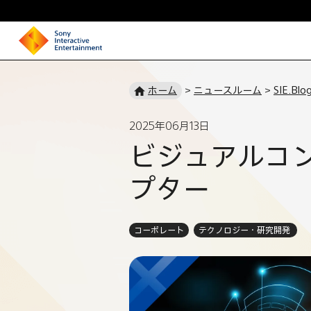
ホ
ー
ホーム
>
ニュースルーム
>
SIE.Blo
ム
ペ
2025年06月13日
ー
ビジュアルコ
ジ
プター
コーポレート
テクノロジー・研究開発