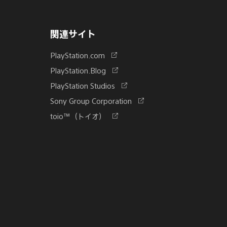
関連サイト
新
PlayStation.com
し
新
PlayStation.Blog
い
し
新
PlayStation Studios
タ
い
し
ブ
新
Sony Group Corporation
タ
い
で
し
ブ
新
toio™（トイオ）
タ
開
い
で
し
ブ
く
タ
開
い
で
ブ
く
タ
開
で
ブ
く
開
で
く
開
く